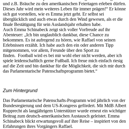
und z.B. Bräuche zu den amerikanischen Feiertagen erleben dürfen.
Dieses Jahr wird mein weiteres Leben für immer prägen!“ Er könne
sich gut vorstellen, wie es Emma jetzt geht. Er selbst sei
überglücklich und auch etwas durch den Wind gewesen, als er die
finale Bestätigung für sein Auslandsjahr erhalten habe.
Auch Emma Schinabeck zeigt sich voller Vorfreude auf ihr
Abenteuer: „Ich bin unglaublich dankbar, diese Chance zu
bekommen. Es ist aufregend zu hören, wie Raffael von seinen
Erlebnissen erzählt. Ich habe auch den ein oder anderen Tipp
mitgenommen, vor allem, Freunde über den Sport zu
finden. Football wird es bei mir wohl eher nicht werden, aber ich
spiele leidenschaftlich gerne Fußball. Ich freue mich einfach riesig
auf die Zeit und bin dankbar für die Möglichkeit, die sich mir durch
das Parlamentarische Patenschaftsprogramm bietet.“
Zum Hintergrund
Das Parlamentarische Patenschafts-Programm wird jährlich von der
Bundesregierung und dem US-Kongress gefördert. Mit MdB Albert
Rupprecht als langjährigem Unterstützer wurde erneut ein wichtiger
Beitrag zum deutsch-amerikanischen Austausch geleistet. Emma
Schinabeck blickt erwartungsvoll auf ihre Reise – inspiriert von den
Erfahrungen ihres Vorgängers Raffael.