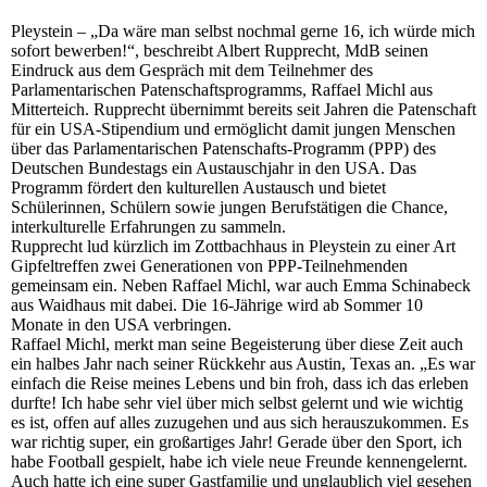
Pleystein – „Da wäre man selbst nochmal gerne 16, ich würde mich
sofort bewerben!“, beschreibt Albert Rupprecht, MdB seinen
Eindruck aus dem Gespräch mit dem Teilnehmer des
Parlamentarischen Patenschaftsprogramms, Raffael Michl aus
Mitterteich. Rupprecht übernimmt bereits seit Jahren die Patenschaft
für ein USA-Stipendium und ermöglicht damit jungen Menschen
über das Parlamentarischen Patenschafts-Programm (PPP) des
Deutschen Bundestags ein Austauschjahr in den USA. Das
Programm fördert den kulturellen Austausch und bietet
Schülerinnen, Schülern sowie jungen Berufstätigen die Chance,
interkulturelle Erfahrungen zu sammeln.
Rupprecht lud kürzlich im Zottbachhaus in Pleystein zu einer Art
Gipfeltreffen zwei Generationen von PPP-Teilnehmenden
gemeinsam ein. Neben Raffael Michl, war auch Emma Schinabeck
aus Waidhaus mit dabei. Die 16-Jährige wird ab Sommer 10
Monate in den USA verbringen.
Raffael Michl, merkt man seine Begeisterung über diese Zeit auch
ein halbes Jahr nach seiner Rückkehr aus Austin, Texas an. „Es war
einfach die Reise meines Lebens und bin froh, dass ich das erleben
durfte! Ich habe sehr viel über mich selbst gelernt und wie wichtig
es ist, offen auf alles zuzugehen und aus sich herauszukommen. Es
war richtig super, ein großartiges Jahr! Gerade über den Sport, ich
habe Football gespielt, habe ich viele neue Freunde kennengelernt.
Auch hatte ich eine super Gastfamilie und unglaublich viel gesehen